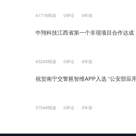
41778阅读
0评论
4年前
中翔科技江西省第一个非现项目合作达成
43245阅读
0评论
4年前
祝贺南宁交警邕智维APP入选 “公安部应
37549阅读
0评论
5年前