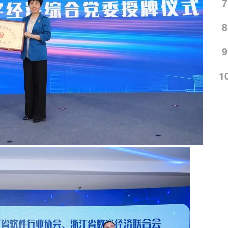
7
8
9
1