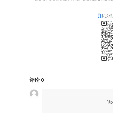
长按或
评论
0
请