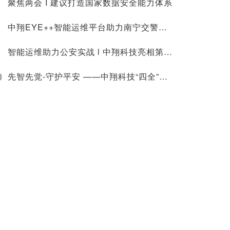
聚焦两会 I 建议打造国家数据安全能力体系
中翔EYE++智能运维平台助力南宁交警，获高度认可
智能运维助力公安实战 l 中翔科技亮相第十一届中国道路交通安全产品博览会暨公安交警警用装备展
0
先智先觉-守护平安 ——中翔科技“四全”智能运维、“EYE++云平台V4.0”亮相第十七届中国国际社会公共安全博览会